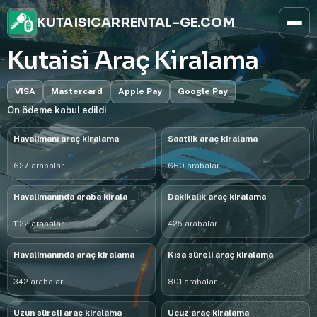
KUTAISICARRENTAL-GE.COM
Kutaisi Araç Kiralama
VISA
Mastercard
Apple Pay
Google Pay
Ön ödeme kabul edildi
Havalimanı araç kiralama
Saatlik araç kiralama
627 arabalar
660 arabalar
Havalimanında araba kirala
Dakikalık araç kiralama
1122 arabalar
425 arabalar
Havalimanında araç kiralama
Kısa süreli araç kiralama
342 arabalar
801 arabalar
Uzun süreli araç kiralama
Ucuz araç kiralama